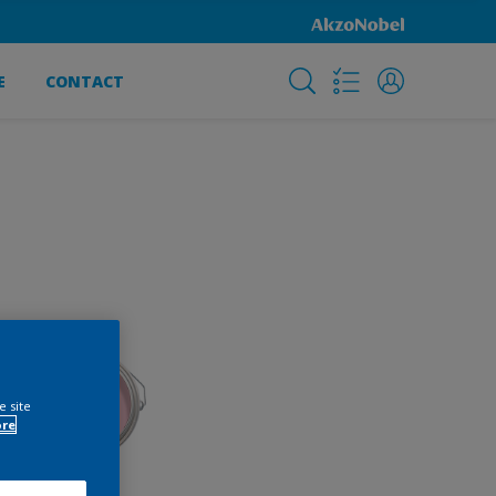
E
CONTACT
e site
ore