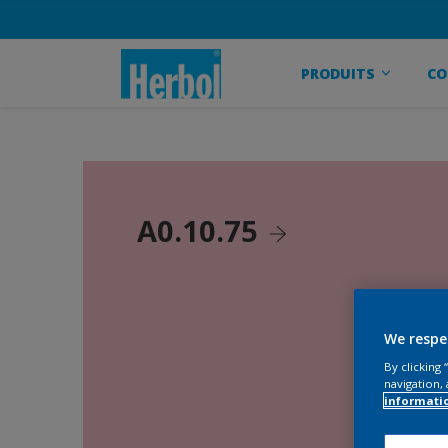
PRODUITS
CO
A0.10.75
We respe
By clicking
navigation, 
informati