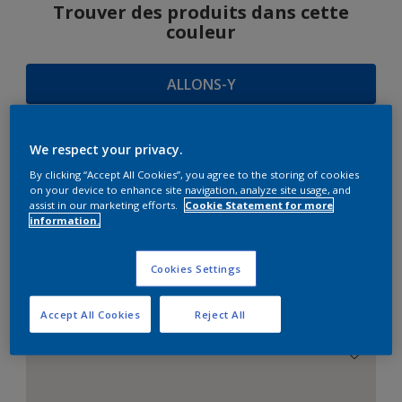
Trouver des produits dans cette
couleur
ALLONS-Y
We respect your privacy.
SUGGESTIONS
By clicking “Accept All Cookies”, you agree to the storing of cookies
on your device to enhance site navigation, analyze site usage, and
D'HARMONIES
assist in our marketing efforts.
Cookie Statement for more
information.
Cookies Settings
Le Blanc Parfait
Accept All Cookies
Reject All