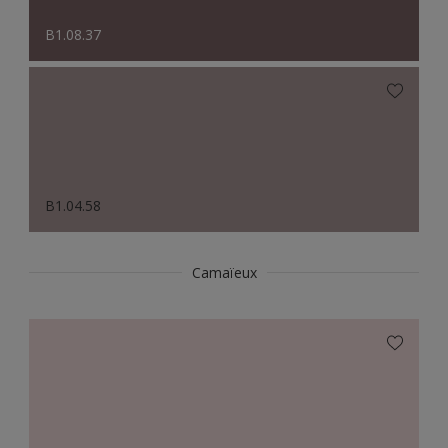
B1.08.37
B1.04.58
Camaïeux