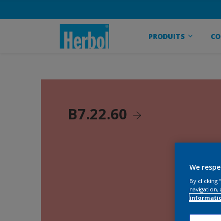
PRODUITS
CO
B7.22.60
We respe
By clicking
navigation, 
informati