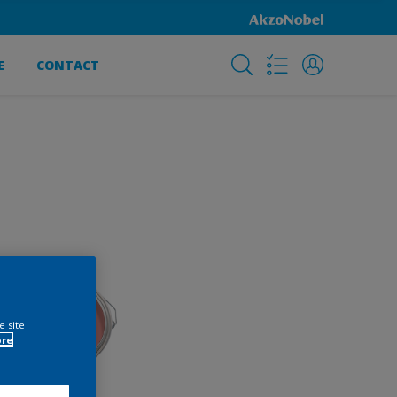
E
CONTACT
e site
ore