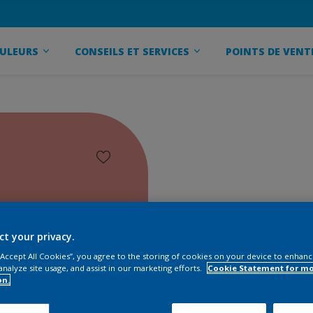
ULEURS
CONSEILS ET SERVICES
POINTS DE VENT
ct your privacy.
 “Accept All Cookies”, you agree to the storing of cookies on your device to enhanc
analyze site usage, and assist in our marketing efforts.
Cookie Statement for m
on.