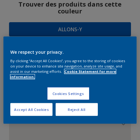
Trouver des produits dans cette
couleur
ALLONS-Y
We respect your privacy.
SUGGESTIONS
By clicking “Accept All Cookies”, you agree to the storing of cookies
on your device to enhance site navigation, analyze site usage, and
D'HARMONIES
assist in our marketing efforts.
Cookie Statement for more
information.
Cookies Settings
Le Blanc Parfait
Accept All Cookies
Reject All