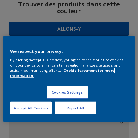
Trouver des produits dans cette
couleur
ALLONS-Y
We respect your privacy.
SUGGESTIONS
By clicking “Accept All Cookies”, you agree to the storing of cookies
on your device to enhance site navigation, analyze site usage, and
D'HARMONIES
assist in our marketing efforts.
Cookie Statement for more
information.
Cookies Settings
Le Blanc Parfait
Accept All Cookies
Reject All