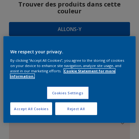
Trouver des produits dans cette
couleur
ALLONS-Y
We respect your privacy.
SUGGESTIONS
By clicking “Accept All Cookies”, you agree to the storing of cookies
on your device to enhance site navigation, analyze site usage, and
D'HARMONIES
assist in our marketing efforts.
Cookie Statement for more
information.
Cookies Settings
Le Blanc Parfait
Accept All Cookies
Reject All