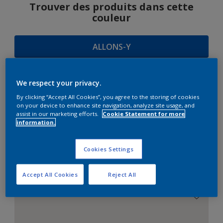
Trouver des produits dans cette
couleur
ALLONS-Y
We respect your privacy.
SUGGESTIONS
By clicking “Accept All Cookies”, you agree to the storing of cookies
on your device to enhance site navigation, analyze site usage, and
D'HARMONIES
assist in our marketing efforts.
Cookie Statement for more
information.
Cookies Settings
Le Blanc Parfait
Accept All Cookies
Reject All