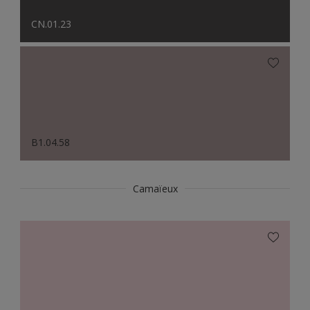
CN.01.23
B1.04.58
Camaïeux