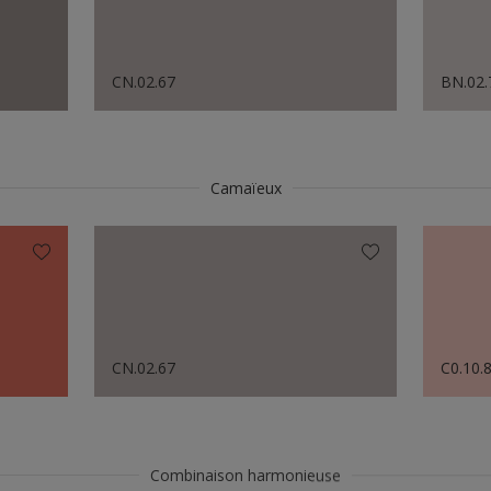
CN.02.67
BN.02.
Camaïeux
CN.02.67
C0.10.
Combinaison harmonieuse