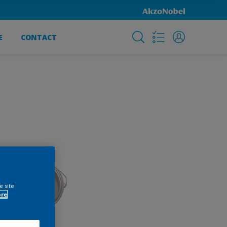
E
CONTACT
e site
ore