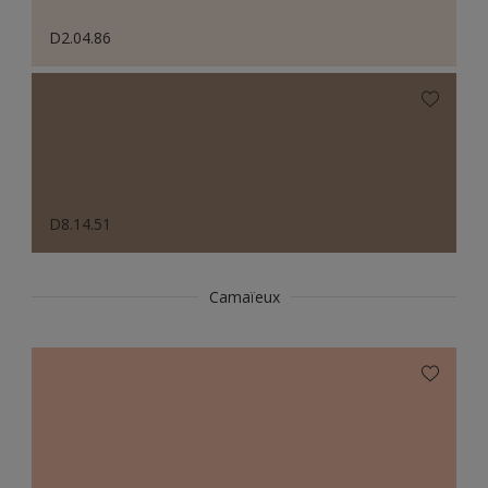
D2.04.86
D8.14.51
Camaïeux