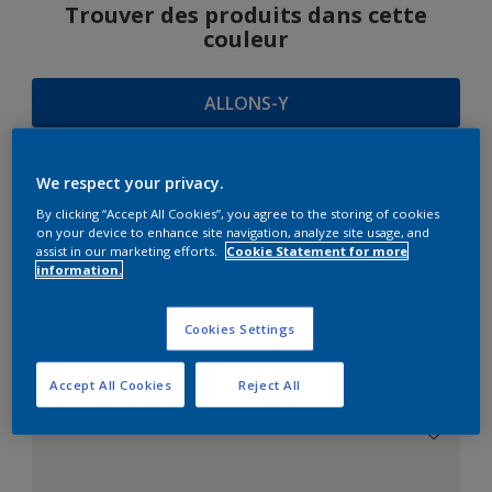
Trouver des produits dans cette
couleur
ALLONS-Y
We respect your privacy.
SUGGESTIONS
By clicking “Accept All Cookies”, you agree to the storing of cookies
on your device to enhance site navigation, analyze site usage, and
D'HARMONIES
assist in our marketing efforts.
Cookie Statement for more
information.
Cookies Settings
Le Blanc Parfait
Accept All Cookies
Reject All