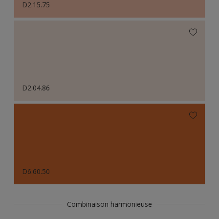
D2.15.75
D2.04.86
D6.60.50
Combinaison harmonieuse