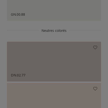
GN.00.88
Neutres colorés
DN.02.77