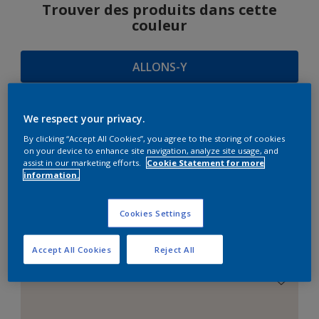
Trouver des produits dans cette
couleur
ALLONS-Y
We respect your privacy.
SUGGESTIONS
By clicking “Accept All Cookies”, you agree to the storing of cookies
on your device to enhance site navigation, analyze site usage, and
D'HARMONIES
assist in our marketing efforts.
Cookie Statement for more
information.
Cookies Settings
Le Blanc Parfait
Accept All Cookies
Reject All