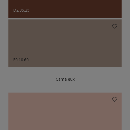
D2.35.25
E0.10.60
Camaïeux