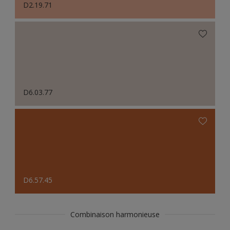
D2.19.71
D6.03.77
D6.57.45
Combinaison harmonieuse