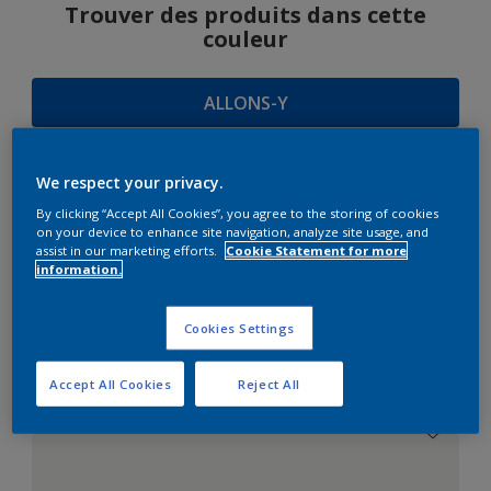
Trouver des produits dans cette
couleur
ALLONS-Y
We respect your privacy.
SUGGESTIONS
By clicking “Accept All Cookies”, you agree to the storing of cookies
on your device to enhance site navigation, analyze site usage, and
D'HARMONIES
assist in our marketing efforts.
Cookie Statement for more
information.
Cookies Settings
Le Blanc Parfait
Accept All Cookies
Reject All