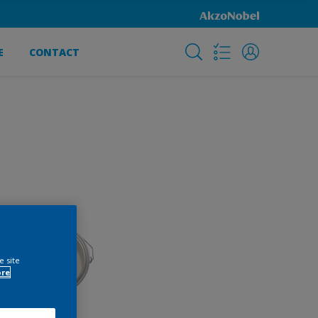
E
CONTACT
e site
ore