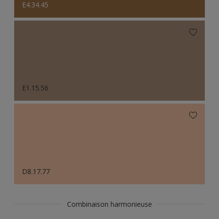
E4.34.45
E1.15.56
D8.17.77
Combinaison harmonieuse