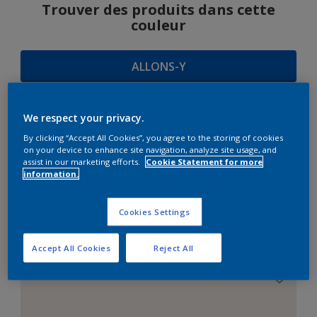
Trouver des produits dans cette
couleur
ALLONS-Y
We respect your privacy.
SUGGESTIONS
By clicking “Accept All Cookies”, you agree to the storing of cookies
on your device to enhance site navigation, analyze site usage, and
D'HARMONIES
assist in our marketing efforts.
Cookie Statement for more
information.
Cookies Settings
Le Blanc Parfait
Accept All Cookies
Reject All