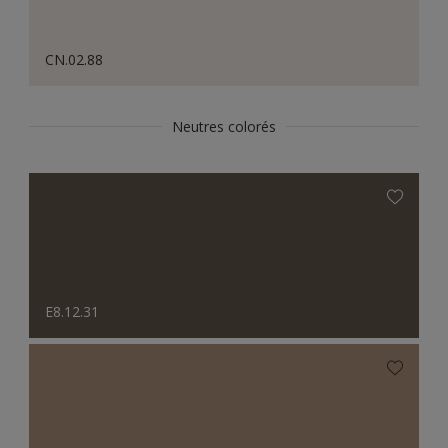
CN.02.88
Neutres colorés
E8.12.31