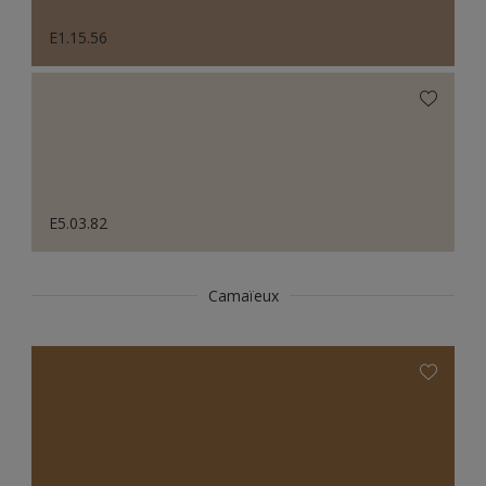
E1.15.56
E5.03.82
Camaïeux