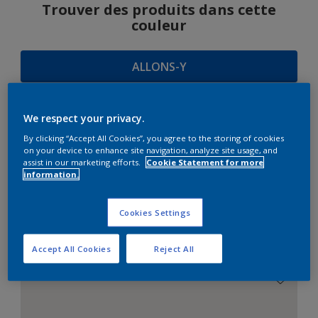
Trouver des produits dans cette
couleur
ALLONS-Y
We respect your privacy.
SUGGESTIONS
By clicking “Accept All Cookies”, you agree to the storing of cookies
on your device to enhance site navigation, analyze site usage, and
D'HARMONIES
assist in our marketing efforts.
Cookie Statement for more
information.
Cookies Settings
Le Blanc Parfait
Accept All Cookies
Reject All