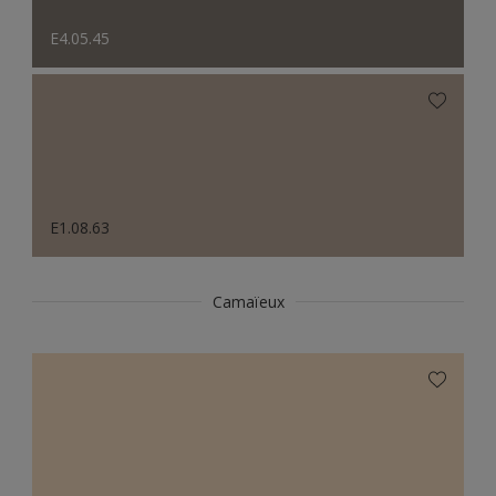
E4.05.45
E1.08.63
Camaïeux