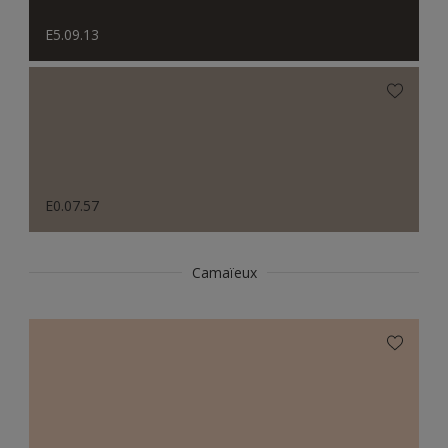
E5.09.13
E0.07.57
Camaïeux