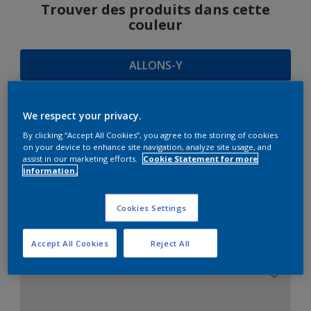
Trouver des produits dans cette
couleur
ALLONS-Y
We respect your privacy.
SUGGESTIONS
By clicking “Accept All Cookies”, you agree to the storing of cookies
on your device to enhance site navigation, analyze site usage, and
D'HARMONIES
assist in our marketing efforts.
Cookie Statement for more
information.
Cookies Settings
Le Blanc Parfait
Accept All Cookies
Reject All