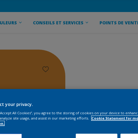
ULEURS
CONSEILS ET SERVICES
POINTS DE VENT
ct your privacy.
 “Accept All Cookies”, you agree to the storing of cookies on your device to enhanc
analyze site usage, and assist in our marketing efforts.
Cookie Statement for m
on.