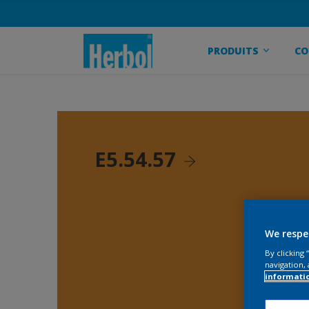
PRODUITS
CO
E5.54.57
We respe
By clicking
navigation, 
informati