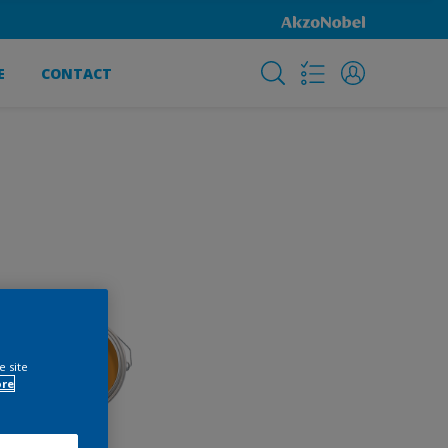
E
CONTACT
e site
ore