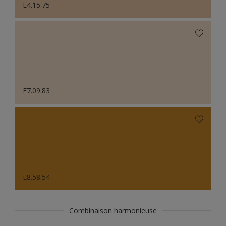
E4.15.75
E7.09.83
E8.58.54
Combinaison harmonieuse