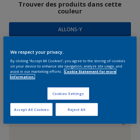
Trouver des produits dans cette
couleur
ALLONS-Y
We respect your privacy.
SUGGESTIONS
By clicking “Accept All Cookies”, you agree to the storing of cookies
on your device to enhance site navigation, analyze site usage, and
D'HARMONIES
assist in our marketing efforts.
Cookie Statement for more
information.
Cookies Settings
Le Blanc Parfait
Accept All Cookies
Reject All