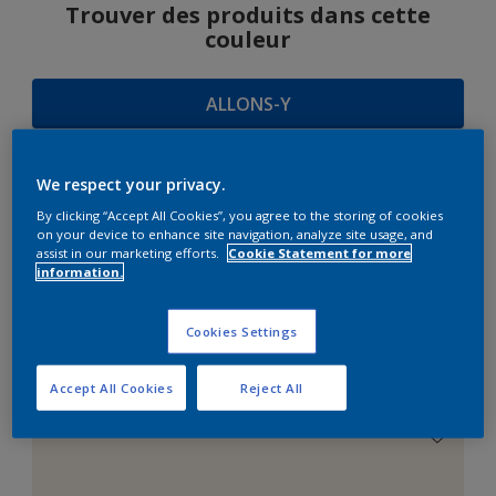
Trouver des produits dans cette
couleur
ALLONS-Y
We respect your privacy.
SUGGESTIONS
By clicking “Accept All Cookies”, you agree to the storing of cookies
on your device to enhance site navigation, analyze site usage, and
D'HARMONIES
assist in our marketing efforts.
Cookie Statement for more
information.
Cookies Settings
Le Blanc Parfait
Accept All Cookies
Reject All