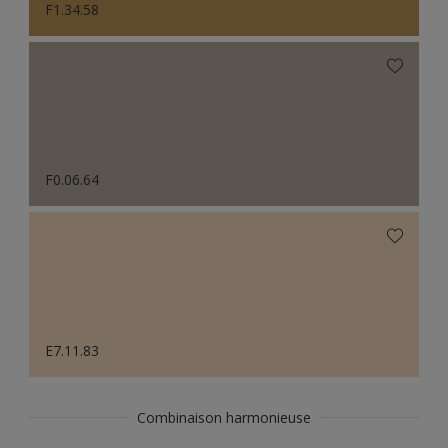
F1.34.58
F0.06.64
E7.11.83
Combinaison harmonieuse