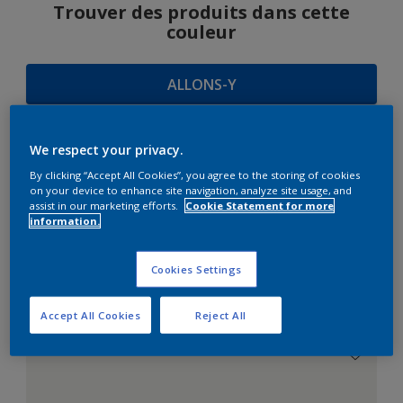
Trouver des produits dans cette
couleur
ALLONS-Y
We respect your privacy.
SUGGESTIONS
By clicking “Accept All Cookies”, you agree to the storing of cookies
on your device to enhance site navigation, analyze site usage, and
D'HARMONIES
assist in our marketing efforts.
Cookie Statement for more
information.
Cookies Settings
Le Blanc Parfait
Accept All Cookies
Reject All