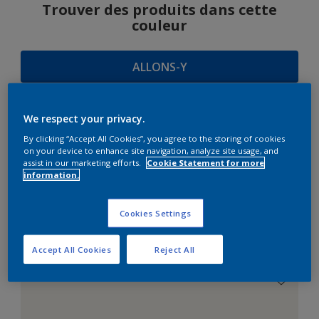
Trouver des produits dans cette
couleur
ALLONS-Y
We respect your privacy.
SUGGESTIONS
By clicking “Accept All Cookies”, you agree to the storing of cookies
on your device to enhance site navigation, analyze site usage, and
D'HARMONIES
assist in our marketing efforts.
Cookie Statement for more
information.
Cookies Settings
Le Blanc Parfait
Accept All Cookies
Reject All