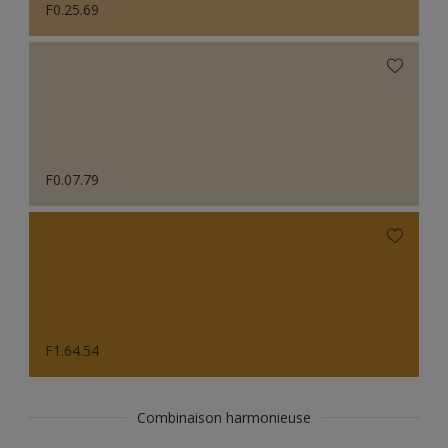
F0.25.69
F0.07.79
F1.64.54
Combinaison harmonieuse