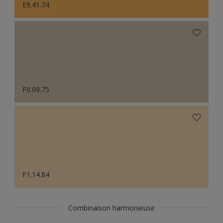
E9.41.74
F0.09.75
F1.14.84
Combinaison harmonieuse