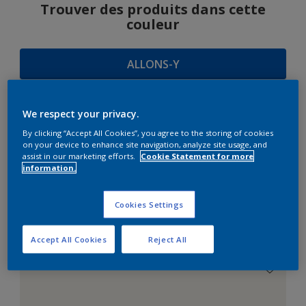
Trouver des produits dans cette
couleur
ALLONS-Y
We respect your privacy.
SUGGESTIONS
By clicking “Accept All Cookies”, you agree to the storing of cookies
on your device to enhance site navigation, analyze site usage, and
D'HARMONIES
assist in our marketing efforts.
Cookie Statement for more
information.
Cookies Settings
Le Blanc Parfait
Accept All Cookies
Reject All