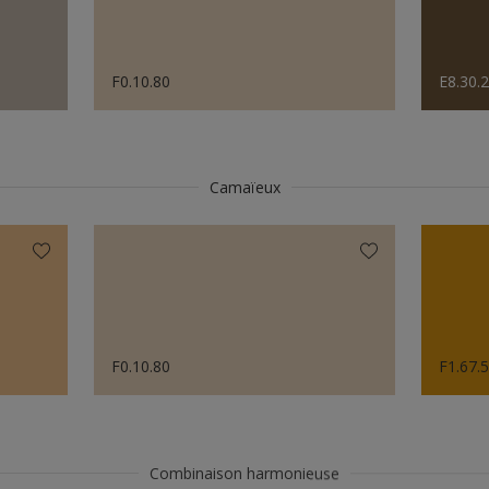
F0.10.80
E8.30.
Camaïeux
F0.10.80
F1.67.
Combinaison harmonieuse