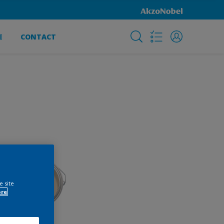
E
CONTACT
e site
ore