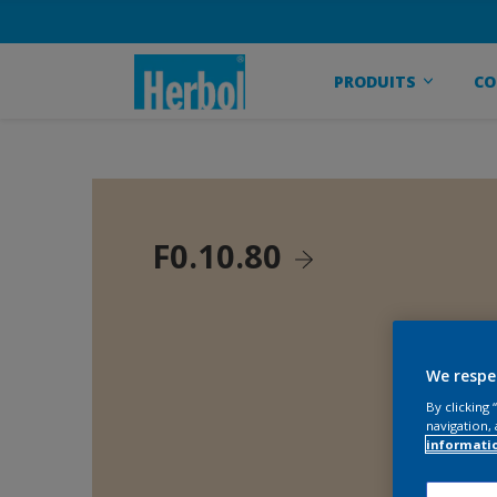
PRODUITS
CO
F0.10.80
We respe
By clicking
navigation, 
informati