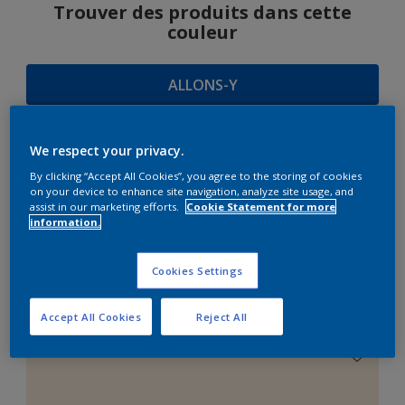
Trouver des produits dans cette
couleur
ALLONS-Y
We respect your privacy.
SUGGESTIONS
By clicking “Accept All Cookies”, you agree to the storing of cookies
on your device to enhance site navigation, analyze site usage, and
D'HARMONIES
assist in our marketing efforts.
Cookie Statement for more
information.
Cookies Settings
Le Blanc Parfait
Accept All Cookies
Reject All