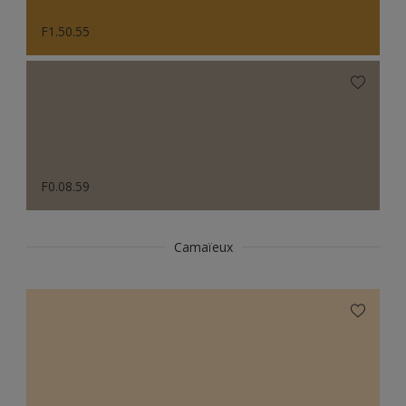
F1.50.55
F0.08.59
Camaïeux