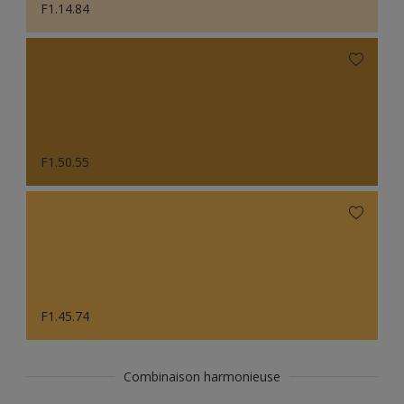
F1.14.84
F1.50.55
F1.45.74
Combinaison harmonieuse