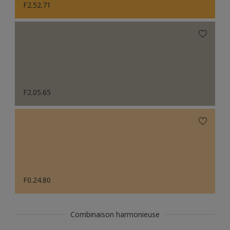
F2.52.71
F2.05.65
F0.24.80
Combinaison harmonieuse