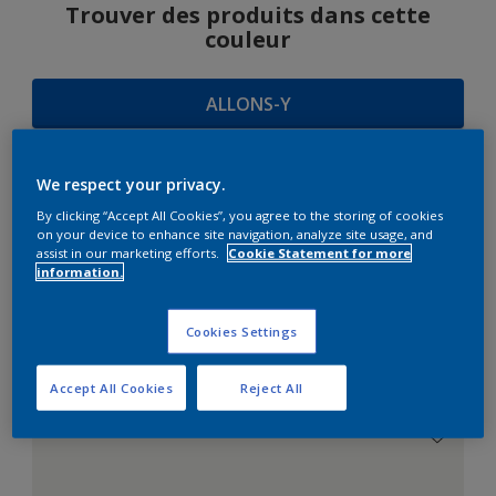
Trouver des produits dans cette
couleur
ALLONS-Y
We respect your privacy.
SUGGESTIONS
By clicking “Accept All Cookies”, you agree to the storing of cookies
on your device to enhance site navigation, analyze site usage, and
D'HARMONIES
assist in our marketing efforts.
Cookie Statement for more
information.
Cookies Settings
Le Blanc Parfait
Accept All Cookies
Reject All