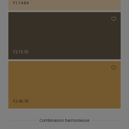
F1.14.84
F2.15.35
F2.40.70
Combinaison harmonieuse