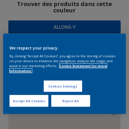
Trouver des produits dans cette
couleur
ALLONS-Y
We respect your privacy.
SUGGESTIONS
By clicking “Accept All Cookies”, you agree to the storing of cookies
on your device to enhance site navigation, analyze site usage, and
D'HARMONIES
assist in our marketing efforts.
Cookie Statement for more
information.
Cookies Settings
Le Blanc Parfait
Accept All Cookies
Reject All