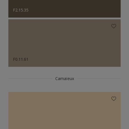
F2.15.35
F0.11.61
Camaïeux