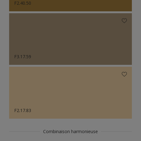
F2.40.50
F3.17.59
F2.17.83
Combinaison harmonieuse