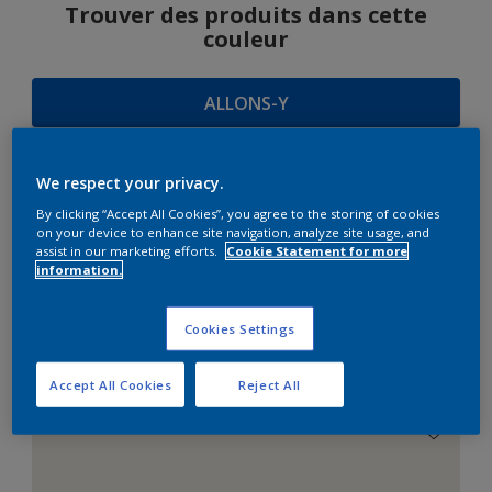
Trouver des produits dans cette
couleur
ALLONS-Y
We respect your privacy.
SUGGESTIONS
By clicking “Accept All Cookies”, you agree to the storing of cookies
on your device to enhance site navigation, analyze site usage, and
D'HARMONIES
assist in our marketing efforts.
Cookie Statement for more
information.
Cookies Settings
Le Blanc Parfait
Accept All Cookies
Reject All