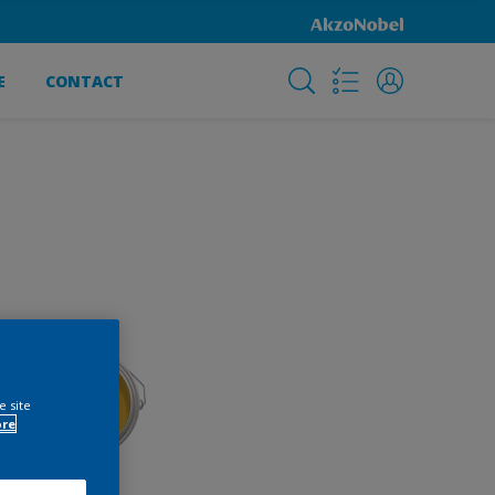
E
CONTACT
e site
ore