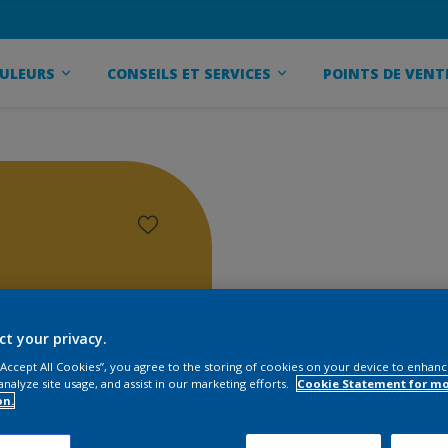
ULEURS
CONSEILS ET SERVICES
POINTS DE VENT
ct your privacy.
 “Accept All Cookies”, you agree to the storing of cookies on your device to enhanc
analyze site usage, and assist in our marketing efforts.
Cookie Statement for m
on.