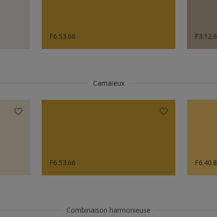
F6.53.66
F3.12.
Camaïeux
F6.53.66
F6.40.
Combinaison harmonieuse