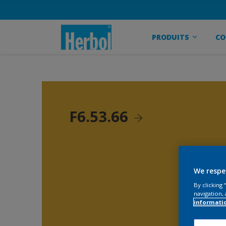
PRODUITS
CO
F6.53.66
We respe
By clicking
navigation, 
informati