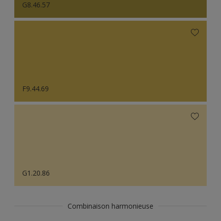
G8.46.57
F9.44.69
G1.20.86
Combinaison harmonieuse