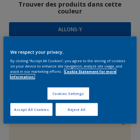
Trouver des produits dans cette
couleur
ALLONS-Y
We respect your privacy.
SUGGESTIONS
By clicking “Accept All Cookies”, you agree to the storing of cookies
on your device to enhance site navigation, analyze site usage, and
D'HARMONIES
assist in our marketing efforts.
Cookie Statement for more
information.
Cookies Settings
Le Blanc Parfait
Accept All Cookies
Reject All