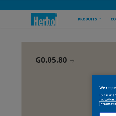
PRODUITS
CO
G0.05.80
We respe
By clicking
navigation, 
informati