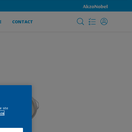
E
CONTACT
e site
ore