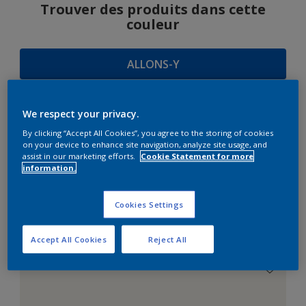
Trouver des produits dans cette
couleur
ALLONS-Y
We respect your privacy.
SUGGESTIONS
By clicking “Accept All Cookies”, you agree to the storing of cookies
on your device to enhance site navigation, analyze site usage, and
D'HARMONIES
assist in our marketing efforts.
Cookie Statement for more
information.
Cookies Settings
Le Blanc Parfait
Accept All Cookies
Reject All