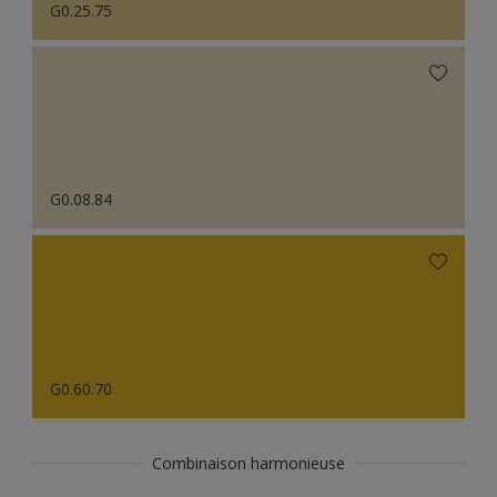
G0.25.75
G0.08.84
G0.60.70
Combinaison harmonieuse