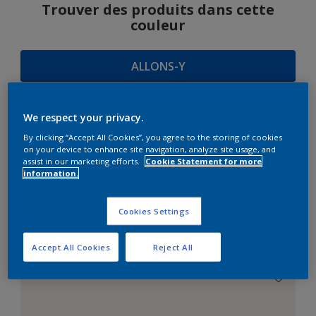
Trouver des produits dans cette
couleur
ALLONS-Y
We respect your privacy.
SUGGESTIONS
By clicking “Accept All Cookies”, you agree to the storing of cookies
on your device to enhance site navigation, analyze site usage, and
D'HARMONIES
assist in our marketing efforts.
Cookie Statement for more
information.
Cookies Settings
Le Blanc Parfait
Accept All Cookies
Reject All