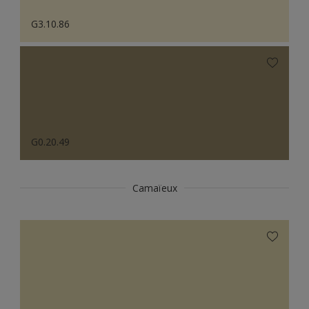
G3.10.86
G0.20.49
Camaïeux