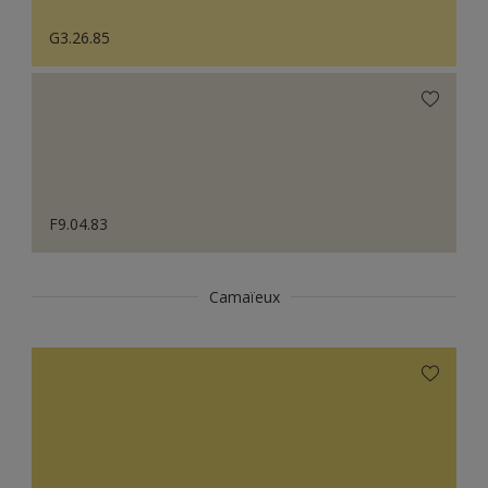
G3.26.85
F9.04.83
Camaïeux