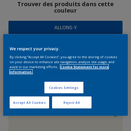
Trouver des produits dans cette
couleur
ALLONS-Y
We respect your privacy.
SUGGESTIONS
By clicking “Accept All Cookies”, you agree to the storing of cookies
on your device to enhance site navigation, analyze site usage, and
D'HARMONIES
assist in our marketing efforts.
Cookie Statement for more
information.
Cookies Settings
Le Blanc Parfait
Accept All Cookies
Reject All