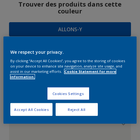
Trouver des produits dans cette
couleur
ALLONS-Y
We respect your privacy.
SUGGESTIONS
By clicking “Accept All Cookies”, you agree to the storing of cookies
on your device to enhance site navigation, analyze site usage, and
D'HARMONIES
assist in our marketing efforts.
Cookie Statement for more
information.
Cookies Settings
Le Blanc Parfait
Accept All Cookies
Reject All