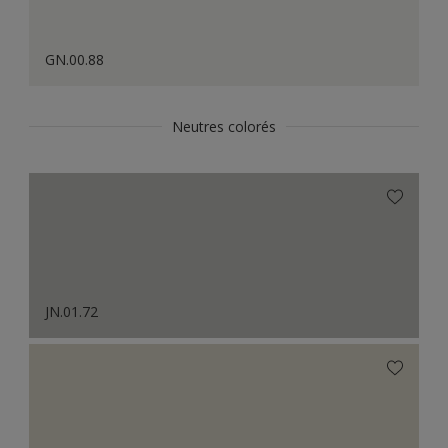
GN.00.88
Neutres colorés
JN.01.72