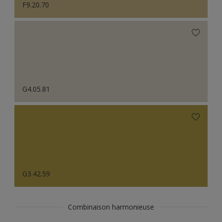
F9.20.70
G4.05.81
G3.42.59
Combinaison harmonieuse