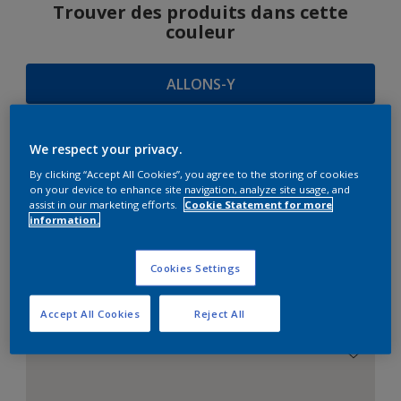
Trouver des produits dans cette
couleur
ALLONS-Y
We respect your privacy.
SUGGESTIONS
By clicking “Accept All Cookies”, you agree to the storing of cookies
on your device to enhance site navigation, analyze site usage, and
D'HARMONIES
assist in our marketing efforts.
Cookie Statement for more
information.
Cookies Settings
Le Blanc Parfait
Accept All Cookies
Reject All