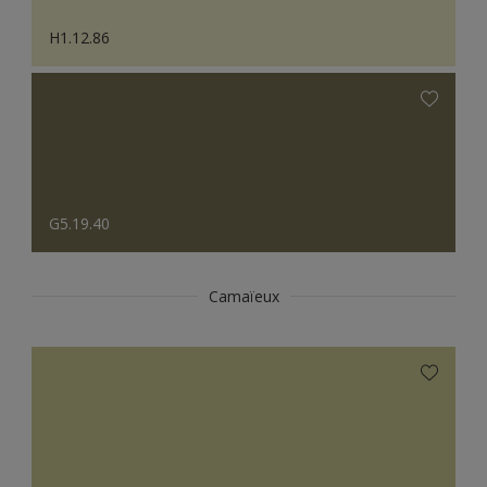
H1.12.86
G5.19.40
Camaïeux