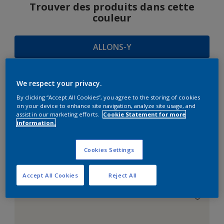
Trouver des produits dans cette
couleur
ALLONS-Y
We respect your privacy.
SUGGESTIONS
By clicking “Accept All Cookies”, you agree to the storing of cookies
on your device to enhance site navigation, analyze site usage, and
D'HARMONIES
assist in our marketing efforts.
Cookie Statement for more
information.
Cookies Settings
Le Blanc Parfait
Accept All Cookies
Reject All