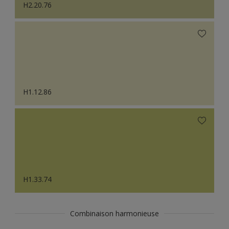
H2.20.76
H1.12.86
H1.33.74
Combinaison harmonieuse