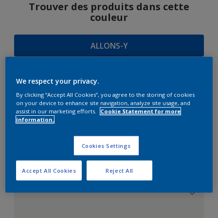
Trouver des produits dans cette
couleur
ALLONS-Y
We respect your privacy.
SUGGESTIONS
By clicking “Accept All Cookies”, you agree to the storing of cookies
on your device to enhance site navigation, analyze site usage, and
D'HARMONIES
assist in our marketing efforts.
Cookie Statement for more
information.
Cookies Settings
Le Blanc Parfait
Accept All Cookies
Reject All