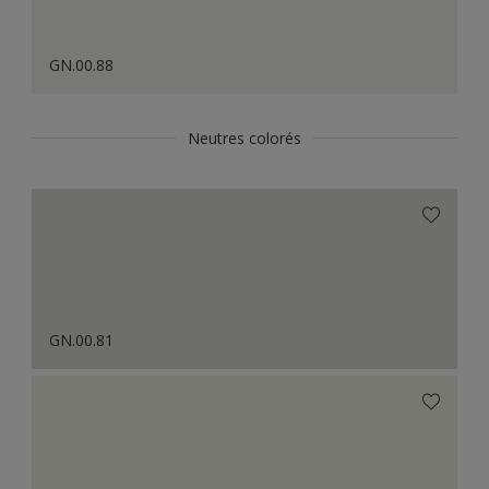
GN.00.88
Neutres colorés
GN.00.81