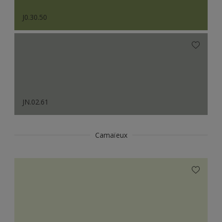
J0.30.50
JN.02.61
Camaïeux