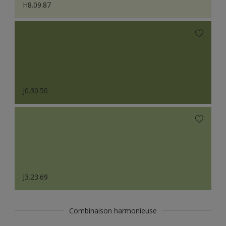
H8.09.87
J0.30.50
J3.23.69
Combinaison harmonieuse