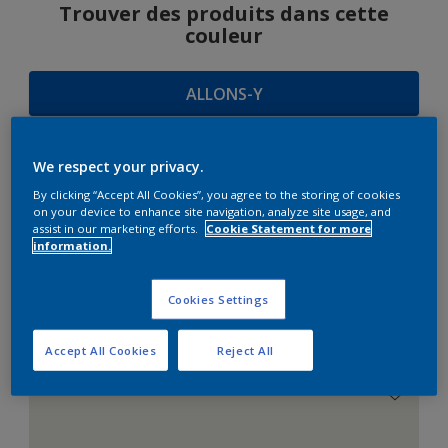
Trouver des produits dans cette
couleur
ALLONS-Y
We respect your privacy.
SUGGESTIONS
By clicking “Accept All Cookies”, you agree to the storing of cookies
on your device to enhance site navigation, analyze site usage, and
D'HARMONIES
assist in our marketing efforts.
Cookie Statement for more
information.
Cookies Settings
Le Blanc Parfait
Accept All Cookies
Reject All