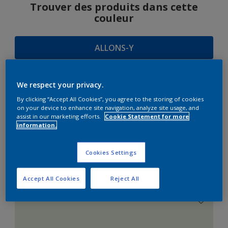
Trouver des produits dans cette
couleur
ALLONS-Y
We respect your privacy.
SUGGESTIONS
By clicking “Accept All Cookies”, you agree to the storing of cookies
on your device to enhance site navigation, analyze site usage, and
D'HARMONIES
assist in our marketing efforts.
Cookie Statement for more
information.
Cookies Settings
Le Blanc Parfait
Accept All Cookies
Reject All