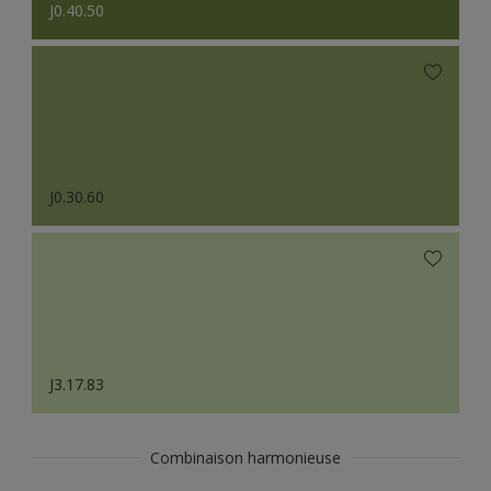
J0.40.50
J0.30.60
J3.17.83
Combinaison harmonieuse