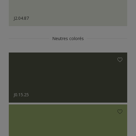
J2.04.87
Neutres colorés
J0.15.25