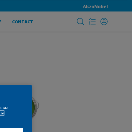
E
CONTACT
e site
ore