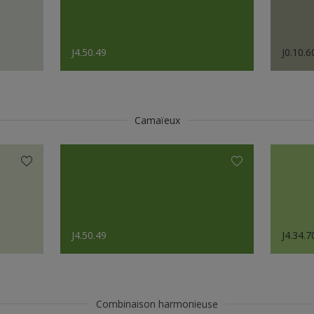
J4.50.49
J0.10.6
Camaïeux
J4.50.49
J4.34.7
Combinaison harmonieuse