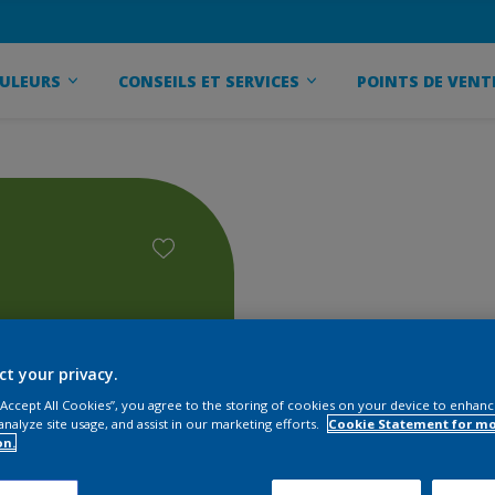
ULEURS
CONSEILS ET SERVICES
POINTS DE VENT
ct your privacy.
 “Accept All Cookies”, you agree to the storing of cookies on your device to enhanc
analyze site usage, and assist in our marketing efforts.
Cookie Statement for m
on.