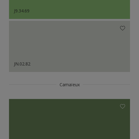
J9.34.69
JN.02.82
Camaïeux