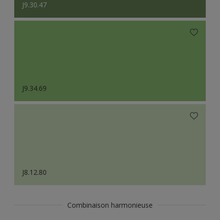
J9.30.47
J9.34.69
J8.12.80
Combinaison harmonieuse