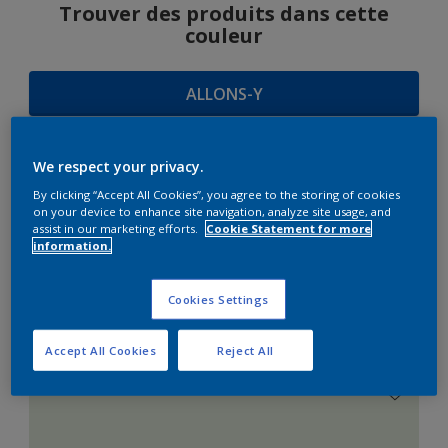
Trouver des produits dans cette
couleur
ALLONS-Y
We respect your privacy.
SUGGESTIONS
By clicking “Accept All Cookies”, you agree to the storing of cookies
on your device to enhance site navigation, analyze site usage, and
D'HARMONIES
assist in our marketing efforts.
Cookie Statement for more
information.
Cookies Settings
Le Blanc Parfait
Accept All Cookies
Reject All