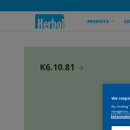
PRODUITS
CO
K6.10.81
We respe
By clicking
navigation, 
informati