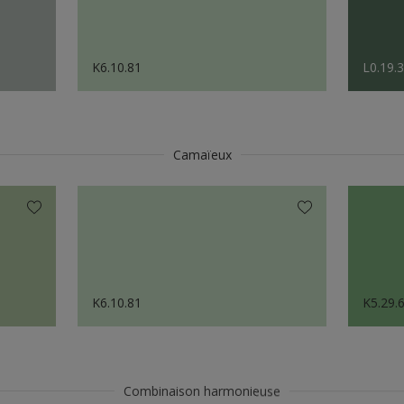
K6.10.81
L0.19.
Camaïeux
K6.10.81
K5.29.
Combinaison harmonieuse