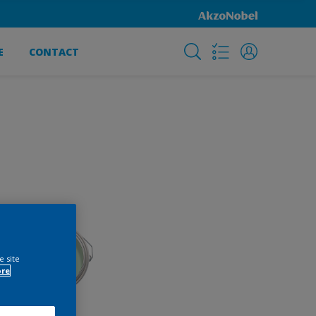
E
CONTACT
e site
ore