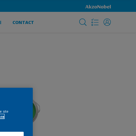
E
CONTACT
e site
ore