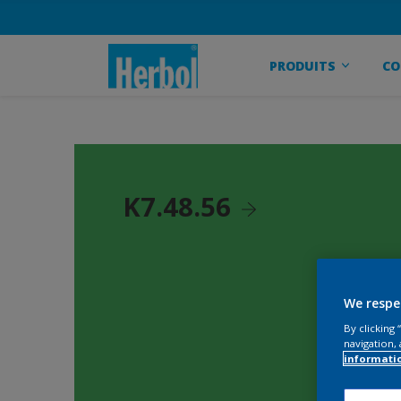
PRODUITS
CO
K7.48.56
We respe
By clicking
navigation, 
informati