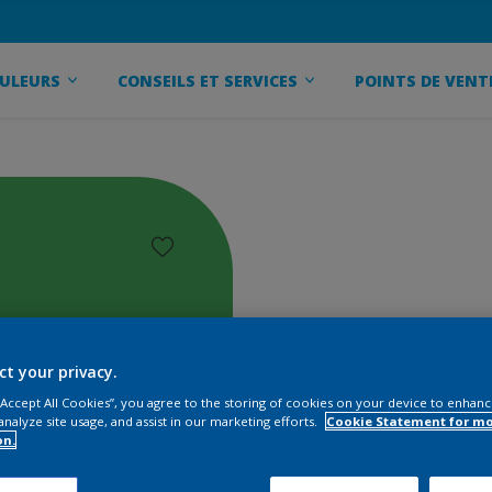
ULEURS
CONSEILS ET SERVICES
POINTS DE VENT
ct your privacy.
 “Accept All Cookies”, you agree to the storing of cookies on your device to enhanc
analyze site usage, and assist in our marketing efforts.
Cookie Statement for m
on.