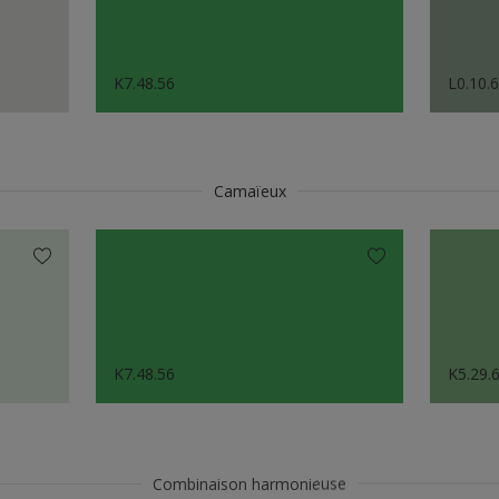
K7.48.56
L0.10.
Camaïeux
K7.48.56
K5.29.
Combinaison harmonieuse