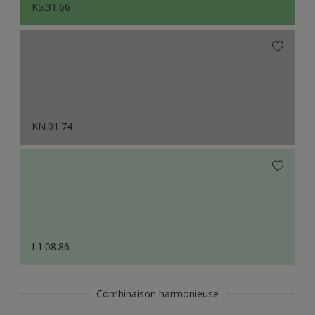
K5.31.66
KN.01.74
L1.08.86
Combinaison harmonieuse