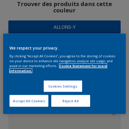
Trouver des produits dans cette
couleur
ALLONS-Y
We respect your privacy.
SUGGESTIONS
By clicking “Accept All Cookies”, you agree to the storing of cookies
on your device to enhance site navigation, analyze site usage, and
D'HARMONIES
assist in our marketing efforts.
Cookie Statement for more
information.
Cookies Settings
Le Blanc Parfait
Accept All Cookies
Reject All