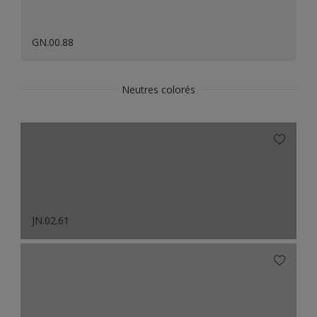
GN.00.88
Neutres colorés
JN.02.61