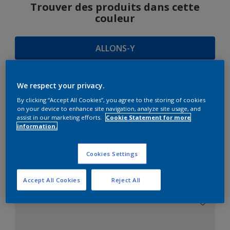
Trouver des produits dans cette
couleur
ALLONS-Y
We respect your privacy.
SUGGESTIONS
By clicking “Accept All Cookies”, you agree to the storing of cookies
on your device to enhance site navigation, analyze site usage, and
D'HARMONIES
assist in our marketing efforts.
Cookie Statement for more
information.
Cookies Settings
Le Blanc Parfait
Accept All Cookies
Reject All