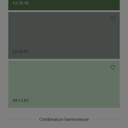
K2.30.40
L0.05.55
K6.12.82
Combinaison harmonieuse