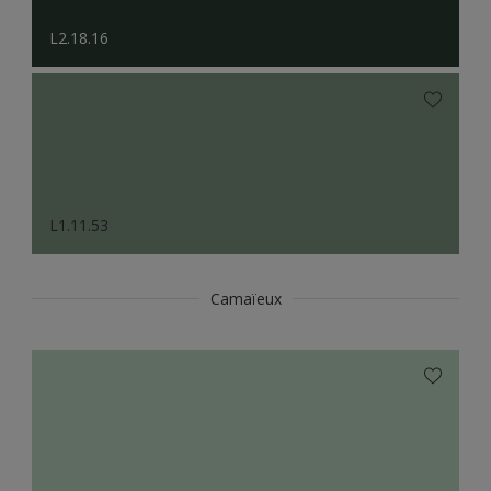
L2.18.16
L1.11.53
Camaïeux