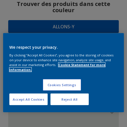
Trouver des produits dans cette
couleur
ALLONS-Y
We respect your privacy.
SUGGESTIONS
By clicking “Accept All Cookies”, you agree to the storing of cookies
on your device to enhance site navigation, analyze site usage, and
D'HARMONIES
assist in our marketing efforts.
Cookie Statement for more
information.
Cookies Settings
Le Blanc Parfait
Accept All Cookies
Reject All