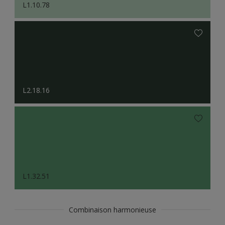
L1.10.78
L2.18.16
L1.32.51
Combinaison harmonieuse