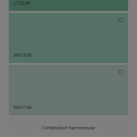
L7.23.68
M3.15.80
M3.07.86
Combinaison harmonieuse