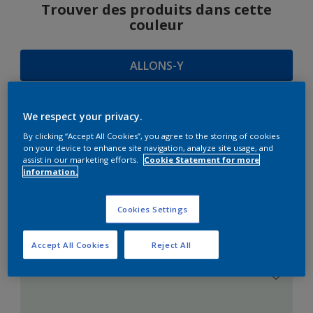
Trouver des produits dans cette
couleur
ALLONS-Y
We respect your privacy.
SUGGESTIONS
By clicking “Accept All Cookies”, you agree to the storing of cookies
on your device to enhance site navigation, analyze site usage, and
D'HARMONIES
assist in our marketing efforts.
Cookie Statement for more
information.
Cookies Settings
Le Blanc Parfait
Accept All Cookies
Reject All