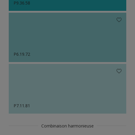
P9.36.58
P6.19.72
P7.11.81
Combinaison harmonieuse