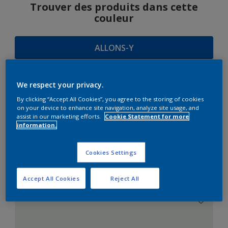
Trouver des produits dans cette
couleur
ALLONS-Y
We respect your privacy.
SUGGESTIONS
By clicking “Accept All Cookies”, you agree to the storing of cookies
on your device to enhance site navigation, analyze site usage, and
D'HARMONIES
assist in our marketing efforts.
Cookie Statement for more
information.
Cookies Settings
Le Blanc Parfait
Accept All Cookies
Reject All