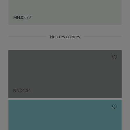
MN.02.87
Neutres colorés
NN.01.54