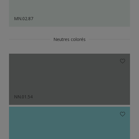
MN.02.87
Neutres colorés
NN.01.54