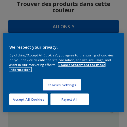
Trouver des produits dans cette
couleur
ALLONS-Y
We respect your privacy.
SUGGESTIONS
By clicking “Accept All Cookies”, you agree to the storing of cookies
on your device to enhance site navigation, analyze site usage, and
D'HARMONIES
assist in our marketing efforts.
Cookie Statement for more
information.
Cookies Settings
Le Blanc Parfait
Accept All Cookies
Reject All