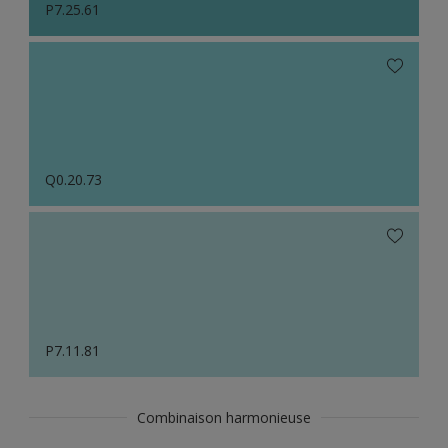
P7.25.61
Q0.20.73
P7.11.81
Combinaison harmonieuse