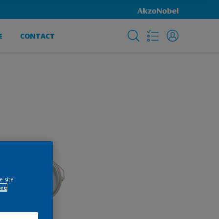
E
CONTACT
e site
ore