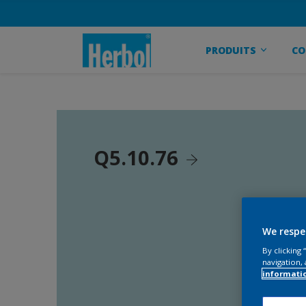
PRODUITS
CO
Q5.10.76
We respe
By clicking
navigation, 
informati