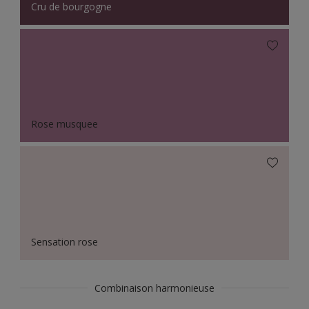
Cru de bourgogne
Rose musquee
Sensation rose
Combinaison harmonieuse