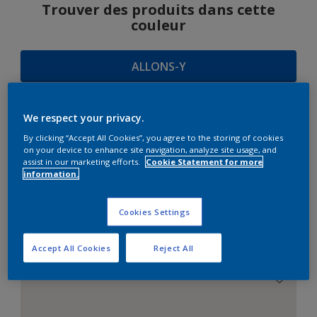
Trouver des produits dans cette
couleur
ALLONS-Y
We respect your privacy.
SUGGESTIONS
By clicking “Accept All Cookies”, you agree to the storing of cookies
on your device to enhance site navigation, analyze site usage, and
D'HARMONIES
assist in our marketing efforts.
Cookie Statement for more
information.
Cookies Settings
Le Blanc Parfait
Accept All Cookies
Reject All